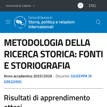
Vai al contenuto principale
Vai al menu di navigazione
ENG
Università di Catania
Corso di laurea in
Storia, politica e relazioni
internazionali
METODOLOGIA DELLA
RICERCA STORICA: FONTI
E STORIOGRAFIA
Anno accademico 2025/2026
- Docente:
GIUSEPPA DI
GREGORIO
Risultati di apprendimento
attesi