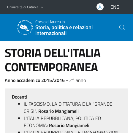
Vai al contenuto principale
Vai al menu di navigazione
ENG
Università di Catania
Corso di laurea in
Storia, politica e relazioni
internazionali
STORIA DELL'ITALIA
CONTEMPORANEA
Anno accademico 2015/2016
- 2° anno
Docenti
IL FASCISMO, LA DITTATURA E LA "GRANDE
CRISI":
Rosario Mangiameli
L'ITALIA REPUBBLICANA, POLITICA ED
ECONOMIA:
Rosario Mangiameli
L'ITALIA REPUBBLICANA, LE TRASFORMAZIONI