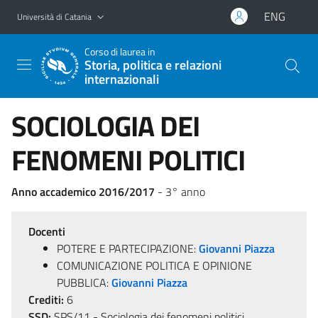
Vai al contenuto principale
Vai al menu di navigazione
ENG
Università di Catania
Corso di laurea in
Storia, politica e relazioni
internazionali
SOCIOLOGIA DEI
FENOMENI POLITICI
Anno accademico 2016/2017
- 3° anno
Docenti
POTERE E PARTECIPAZIONE:
Giovanni Piazza
COMUNICAZIONE POLITICA E OPINIONE
PUBBLICA:
Giovanni Piazza
Crediti:
6
SSD:
SPS/11 - Sociologia dei fenomeni politici