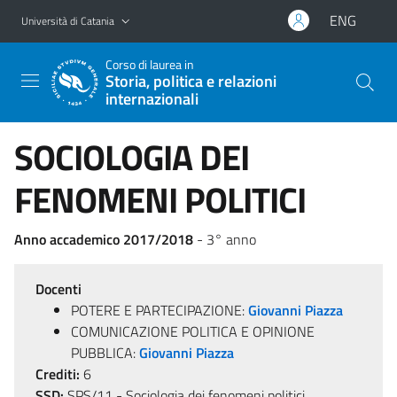
Vai al contenuto principale
Vai al menu di navigazione
ENG
Università di Catania
Corso di laurea in
Storia, politica e relazioni
internazionali
SOCIOLOGIA DEI
FENOMENI POLITICI
Anno accademico 2017/2018
- 3° anno
Docenti
POTERE E PARTECIPAZIONE:
Giovanni Piazza
COMUNICAZIONE POLITICA E OPINIONE
PUBBLICA:
Giovanni Piazza
Crediti:
6
SSD:
SPS/11 - Sociologia dei fenomeni politici