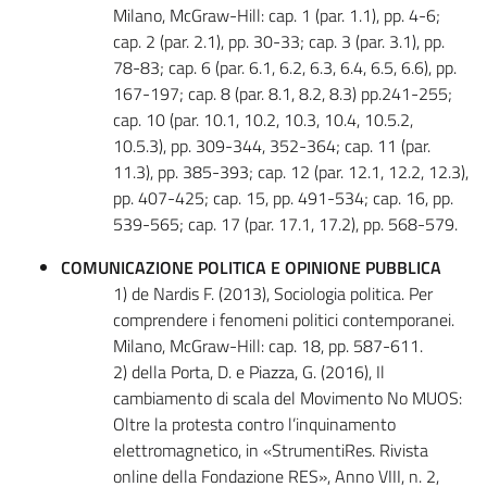
Milano, McGraw-Hill: cap. 1 (par. 1.1), pp. 4-6;
cap. 2 (par. 2.1), pp. 30-33; cap. 3 (par. 3.1), pp.
78-83; cap. 6 (par. 6.1, 6.2, 6.3, 6.4, 6.5, 6.6), pp.
167-197; cap. 8 (par. 8.1, 8.2, 8.3) pp.241-255;
cap. 10 (par. 10.1, 10.2, 10.3, 10.4, 10.5.2,
10.5.3), pp. 309-344, 352-364; cap. 11 (par.
11.3), pp. 385-393; cap. 12 (par. 12.1, 12.2, 12.3),
pp. 407-425; cap. 15, pp. 491-534; cap. 16, pp.
539-565; cap. 17 (par. 17.1, 17.2), pp. 568-579.
COMUNICAZIONE POLITICA E OPINIONE PUBBLICA
1) de Nardis F. (2013), Sociologia politica. Per
comprendere i fenomeni politici contemporanei.
Milano, McGraw-Hill: cap. 18, pp. 587-611.
2) della Porta, D. e Piazza, G. (2016), Il
cambiamento di scala del Movimento No MUOS:
Oltre la protesta contro l’inquinamento
elettromagnetico, in «StrumentiRes. Rivista
online della Fondazione RES», Anno VIII, n. 2,