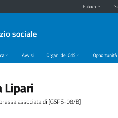
Rubrica
Se
zio sociale
ica
Avvisi
Organi del CdS
Opportunità
a Lipari
oressa associata di [GSPS-08/B]