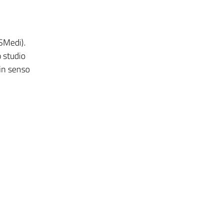
CSMedi).
o studio
in senso