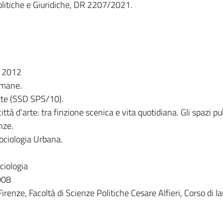
litiche e Giuridiche, DR 2207/2021.
o 2012
 Umane.
arte (SSD SPS/10).
 città d’arte: tra finzione scenica e vita quotidiana. Gli spazi pub
nze.
ociologia Urbana.
ciologia
008
Firenze, Facoltà di Scienze Politiche Cesare Alfieri, Corso di l