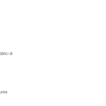
blici di
aurea