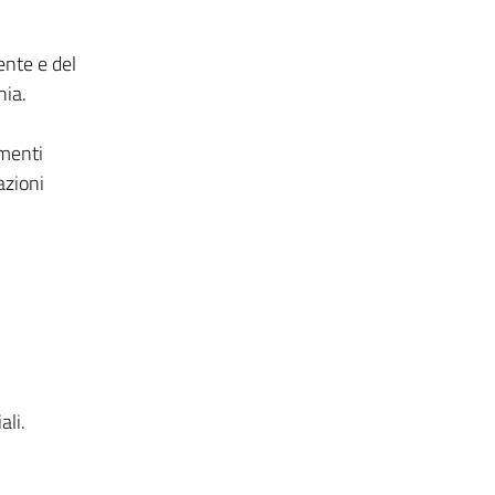
ente e del
nia.
amenti
azioni
ali.