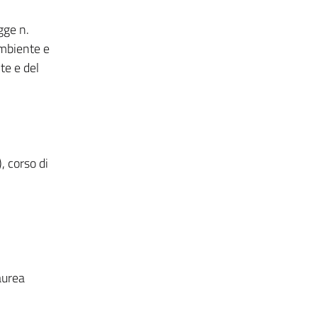
gge n.
ambiente e
te e del
, corso di
aurea