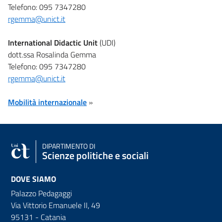
Telefono: 095 7347280
rgemma@unict.it
International Didactic Unit
(UDI)
dott.ssa Rosalinda Gemma
Telefono: 095 7347280
rgemma@unict.it
Mobilità internazionale
»
DIPARTIMENTO DI
Scienze politiche e sociali
DOVE SIAMO
Palazzo Pedagaggi
Via Vittorio Emanuele II, 49
95131 - Catania