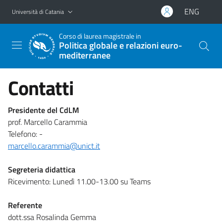
Vai al contenuto principale
Vai al menu di navigazione
ENG
Università di Catania
Corso di laurea magistrale in
Politica globale e relazioni euro-
mediterranee
Contatti
Presidente del CdLM
prof. Marcello Carammia
Telefono: -
marcello.carammia@unict.it
Segreteria didattica
Ricevimento: Lunedì 11.00-13.00 su Teams
Referente
dott.ssa Rosalinda Gemma