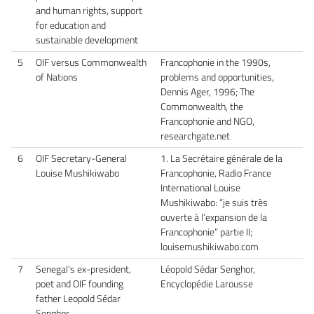
and human rights, support
for education and
sustainable development
5
OIF versus Commonwealth
Francophonie in the 1990s,
of Nations
problems and opportunities,
Dennis Ager, 1996; The
Commonwealth, the
Francophonie and NGO,
researchgate.net
6
OIF Secretary-General
1. La Secrétaire générale de la
Louise Mushikiwabo
Francophonie, Radio France
International Louise
Mushikiwabo: “je suis très
ouverte à l’expansion de la
Francophonie” partie II;
louisemushikiwabo.com
7
Senegal's ex-president,
Léopold Sédar Senghor,
poet and OIF founding
Encyclopédie Larousse
father Leopold Sédar
Senghor