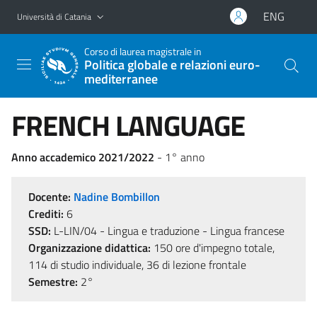
Vai al contenuto principale
Vai al menu di navigazione
ENG
Università di Catania
Corso di laurea magistrale in
Politica globale e relazioni euro-
mediterranee
FRENCH LANGUAGE
Anno accademico 2021/2022
- 1° anno
Docente:
Nadine Bombillon
Crediti:
6
SSD:
L-LIN/04 - Lingua e traduzione - Lingua francese
Organizzazione didattica:
150 ore d'impegno totale,
114 di studio individuale, 36 di lezione frontale
Semestre:
2°