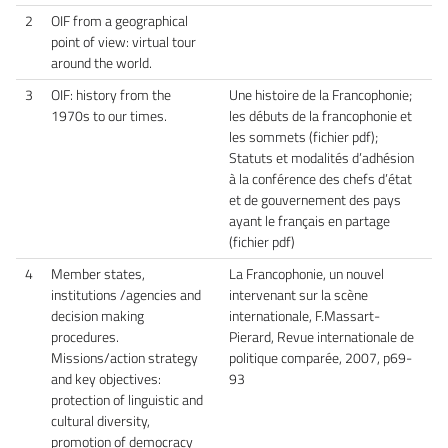
2
OIF from a geographical
point of view: virtual tour
around the world.
3
OIF: history from the
Une histoire de la Francophonie;
1970s to our times.
les débuts de la francophonie et
les sommets (fichier pdf);
Statuts et modalités d’adhésion
à la conférence des chefs d’état
et de gouvernement des pays
ayant le français en partage
(fichier pdf)
4
Member states,
La Francophonie, un nouvel
institutions /agencies and
intervenant sur la scène
decision making
internationale, F.Massart-
procedures.
Pierard, Revue internationale de
Missions/action strategy
politique comparée, 2007, p69-
and key objectives:
93
protection of linguistic and
cultural diversity,
promotion of democracy