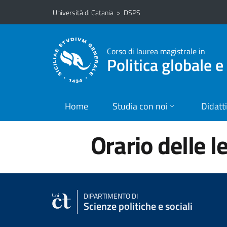
Vai al contenuto principale
Vai al menu di navigazione
Università di Catania
>
DSPS
Corso di laurea magistrale in
Politica globale 
Home
Studia con noi
Didatt
Orario delle l
DIPARTIMENTO DI
Scienze politiche e sociali