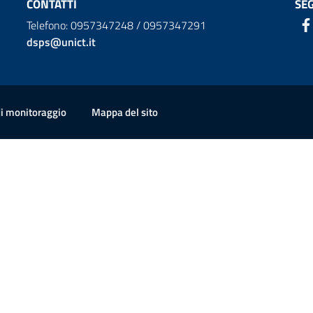
CONTATTI
SEG
Telefono: 0957347248 / 0957347291
dsps@unict.it
di monitoraggio
Mappa del sito