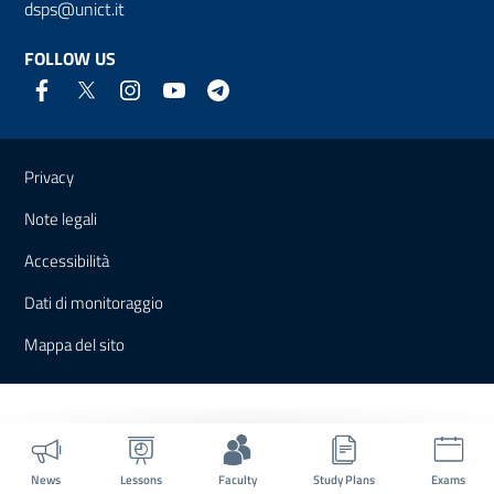
dsps@unict.it
FOLLOW US
Useful links and information
Privacy
Note legali
Accessibilità
Dati di monitoraggio
Mappa del sito
News
Lessons
Faculty
Study Plans
Exams