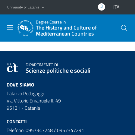
Go to main content
Go to navigation menu
ITA
University of Catania
Degree Course in
The History and Culture of
Mediterranean Countries
DIPARTIMENTO DI
Scienze politiche e sociali
DOVE SIAMO
Palazzo Pedagaggi
Via Vittorio Emanuele II, 49
95131 - Catania
CONTATTI
Telefono: 0957347248 / 0957347291