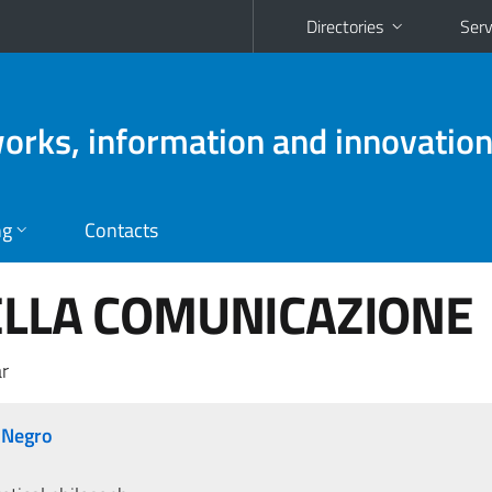
Directories
Serv
works, information and innovatio
ng
Contacts
ELLA COMUNICAZIONE
r
 Negro