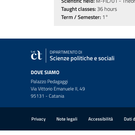
Scientific field:
M-FIL/01 - Theore
Taught classes:
36 hours
Term / Semester:
1°
DIPARTIMENTO DI
Scienze politiche e sociali
DOVE SIAMO
Palazzo Pedagaggi
Via Vittorio Emanuele II, 49
95131 - Catania
Useful links and informat
Privacy
Note legali
Accessibilità
Dati 