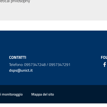
tical philosophy
CONTATTI
FO
Telefono: 0957347248 / 0957347291
dsps@unict.it
ion
di monitoraggio
Mappa del sito