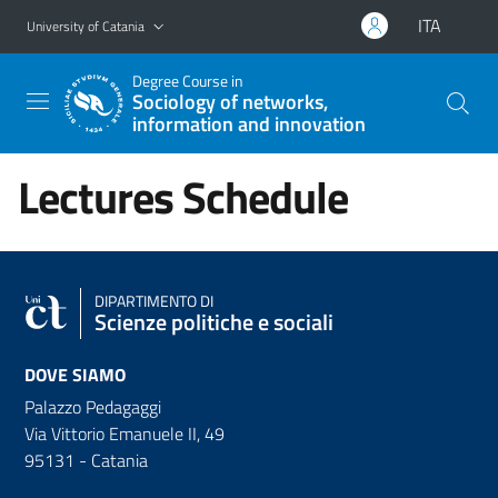
Go to main content
Go to navigation menu
ITA
University of Catania
Degree Course in
Sociology of networks,
information and innovation
Lectures Schedule
DIPARTIMENTO DI
Scienze politiche e sociali
DOVE SIAMO
Palazzo Pedagaggi
Via Vittorio Emanuele II, 49
95131 - Catania