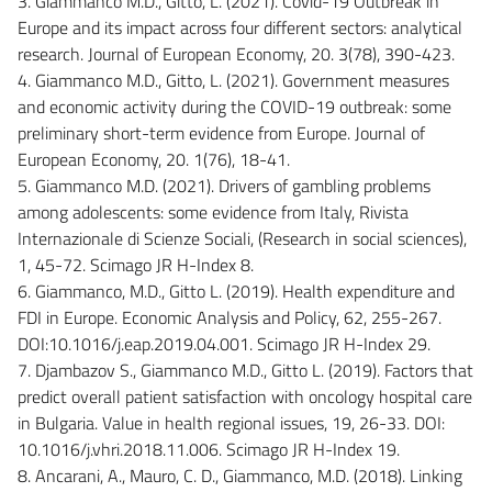
3. Giammanco M.D., Gitto, L. (2021). Covid-19 Outbreak in
Europe and its impact across four different sectors: analytical
research. Journal of European Economy, 20. 3(78), 390-423.
4. Giammanco M.D., Gitto, L. (2021). Government measures
and economic activity during the COVID-19 outbreak: some
preliminary short-term evidence from Europe. Journal of
European Economy, 20. 1(76), 18-41.
5. Giammanco M.D. (2021). Drivers of gambling problems
among adolescents: some evidence from Italy, Rivista
Internazionale di Scienze Sociali, (Research in social sciences),
1, 45-72. Scimago JR H-Index 8.
6. Giammanco, M.D., Gitto L. (2019). Health expenditure and
FDI in Europe. Economic Analysis and Policy, 62, 255-267.
DOI:10.1016/j.eap.2019.04.001. Scimago JR H-Index 29.
7. Djambazov S., Giammanco M.D., Gitto L. (2019). Factors that
predict overall patient satisfaction with oncology hospital care
in Bulgaria. Value in health regional issues, 19, 26-33. DOI:
10.1016/j.vhri.2018.11.006. Scimago JR H-Index 19.
8. Ancarani, A., Mauro, C. D., Giammanco, M.D. (2018). Linking