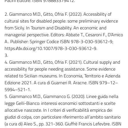
Pacini Editore. ISBN 978883379412.
2. Giammanco M.D., Gitto, Ofria F. (2022). Accessibility of
cultural sites for disabled people: some preliminary evidence
from Sicily. In Tourism and Disability. An economic and
managerial perspective. Editors: Abbate T., Cesaroni F., D’Amico
A.. Publisher: Springer Codice ISBN 978-3-030-93612-9;
https://dx.doi.org/10.1007/978-3-030-93612-9.
3.
4. Giammanco M.D., Gitto, Ofria F. (2021). Cultural supply and
accessibility for people needing assistance. Some evidence
related to Sicilian museums. In Economia, Territorio e Azienda
Edizione 2021. A cura di Guarneri R. Aracne. ISBN 979–12–
5994–521-1.
5. Giammanco M.D., Giammanco G. (2020). Linee guida nella
legge Gelli-Bianco: interessi economici sottostanti e scelte
allocative nascoste. In I criteri di verificabilità empirica dei
giudizi di colpa, con particolare riferimento all’ambito sanitario
(a cura di) Aleo S., pp. 321-360. Giuffrè Francis Lefevbre. ISBN