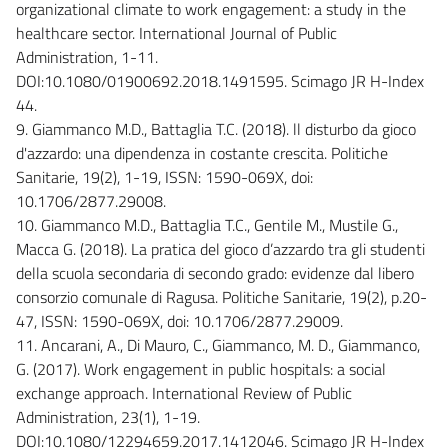
organizational climate to work engagement: a study in the
healthcare sector. International Journal of Public
Administration, 1-11.
DOI:10.1080/01900692.2018.1491595. Scimago JR H-Index
44.
9. Giammanco M.D., Battaglia T.C. (2018). ll disturbo da gioco
d'azzardo: una dipendenza in costante crescita. Politiche
Sanitarie, 19(2), 1-19, ISSN: 1590-069X, doi:
10.1706/2877.29008.
10. Giammanco M.D., Battaglia T.C., Gentile M., Mustile G.,
Macca G. (2018). La pratica del gioco d’azzardo tra gli studenti
della scuola secondaria di secondo grado: evidenze dal libero
consorzio comunale di Ragusa. Politiche Sanitarie, 19(2), p.20-
47, ISSN: 1590-069X, doi: 10.1706/2877.29009.
11. Ancarani, A., Di Mauro, C., Giammanco, M. D., Giammanco,
G. (2017). Work engagement in public hospitals: a social
exchange approach. International Review of Public
Administration, 23(1), 1-19.
DOI:10.1080/12294659.2017.1412046. Scimago JR H-Index