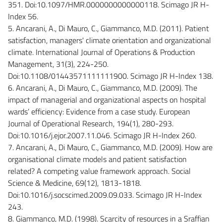
351. Doi:10.1097/HMR.0000000000000118. Scimago JR H-
Index 56.
5. Ancarani, A., Di Mauro, C., Giammanco, M.D. (2011). Patient
satisfaction, managers' climate orientation and organizational
climate. International Journal of Operations & Production
Management, 31(3), 224-250.
Doi:10.1108/01443571111111900. Scimago JR H-Index 138.
6. Ancarani, A., Di Mauro, C., Giammanco, M.D. (2009). The
impact of managerial and organizational aspects on hospital
wards’ efficiency: Evidence from a case study. European
Journal of Operational Research, 194(1), 280-293.
Doi:10.1016/j.ejor.2007.11.046. Scimago JR H-Index 260.
7. Ancarani, A., Di Mauro, C., Giammanco, M.D. (2009). How are
organisational climate models and patient satisfaction
related? A competing value framework approach. Social
Science & Medicine, 69(12), 1813-1818.
Doi:10.1016/j.socscimed.2009.09.033. Scimago JR H-Index
243.
8. Giammanco, M.D. (1998). Scarcity of resources in a Sraffian