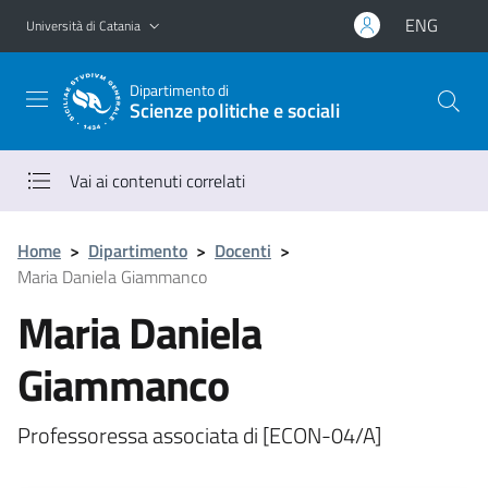
Vai al contenuto principale
Vai al menu di navigazione
ENG
Università di Catania
Dipartimento di
Scienze politiche e sociali
Vai ai contenuti correlati
Home
>
Dipartimento
>
Docenti
>
Maria Daniela Giammanco
Maria Daniela
Giammanco
Professoressa associata di [ECON-04/A]