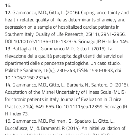
16.
12. Giammanco, M.D., Gitto, L. (2016). Coping, uncertainty and
health-related quality of life as determinants of anxiety and
depression on a sample of hospitalized cardiac patients in
Southern Italy. Quality of Life Research, 25(11), 2941-2956.
DOI 10.1007/s11136-016-1323-5. Scimago JR H-Index 145.
13. Battaglia T.C., Giammanco M.D., Gitto L. (2015). La
rilevazione della qualità percepita dagli utenti dei servizi dei
dipartimenti delle dipendenze patologiche. Un caso studio.
Politiche Sanitarie, 16(4,), 230-243, ISSN: 1590-069X, doi
10.1706/2150.23246.
14. Giammanco, M.D., Gitto, L., Barberis, N., Santoro, D. (2015).
Adaptation of the Mishel Uncertainty of Illness Scale (MUIS)
for chronic patients in Italy. Journal of Evaluation in Clinical
Practice, 21(4), 649-655. Doi:10.1111/jep.12359. Scimago JR
H-Index 73.
15. Giammanco, M.D., Polimeni, G., Spadaro, L., Gitto, L.,
Buccafusca, M., & Bramanti, P. (2014). An initial validation of