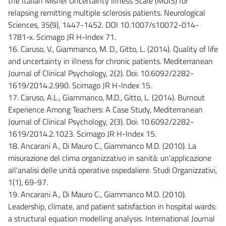
the Italian Mishel Uncertainty Illness Scale (MUIS) for
relapsing remitting multiple sclerosis patients. Neurological
Sciences, 35(9), 1447-1452. DOI 10.1007/s10072-014-
1781-x. Scimago JR H-Index 71.
16. Caruso, V., Giammanco, M. D., Gitto, L. (2014). Quality of life
and uncertainty in illness for chronic patients. Mediterranean
Journal of Clinical Psychology, 2(2). Doi: 10.6092/2282-
1619/2014.2.990. Scimago JR H-Index 15.
17. Caruso, A.L., Giammanco, M.D., Gitto, L. (2014). Burnout
Experience Among Teachers: A Case Study, Mediterranean
Journal of Clinical Psychology, 2(3). Doi: 10.6092/2282-
1619/2014.2.1023. Scimago JR H-Index 15.
18. Ancarani A., Di Mauro C., Giammanco M.D. (2010). La
misurazione del clima organizzativo in sanità: un'applicazione
all'analisi delle unità operative ospedaliere. Studi Organizzativi,
1(1), 69-97.
19. Ancarani A., Di Mauro C., Giammanco M.D. (2010).
Leadership, climate, and patient satisfaction in hospital wards:
a structural equation modelling analysis. International Journal