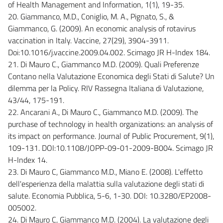
of Health Management and Information, 1(1), 19-35.
20. Giammanco, M.D., Coniglio, M. A., Pignato, S., &
Giammanco, G. (2009). An economic analysis of rotavirus
vaccination in Italy. Vaccine, 27(29), 3904-3911.
Doi:10.1016/j.vaccine.2009.04.002. Scimago JR H-Index 184.
21. Di Mauro C., Giammanco M.D. (2009). Quali Preferenze
Contano nella Valutazione Economica degli Stati di Salute? Un
dilemma per la Policy. RIV Rassegna Italiana di Valutazione,
43/44, 175-191.
22. Ancarani A., Di Mauro C., Giammanco M.D. (2009). The
purchase of technology in health organizations: an analysis of
its impact on performance. Journal of Public Procurement, 9(1),
109-131. DOI:10.1108/JOPP-09-01-2009-B004. Scimago JR
H-Index 14.
23. Di Mauro C, Giammanco M.D., Miano E. (2008). L'effetto
dell'esperienza della malattia sulla valutazione degli stati di
salute. Economia Pubblica, 5-6, 1-30. DOI: 10.3280/EP2008-
005002.
24. Di Mauro C, Giammanco M.D. (2004). La valutazione degli