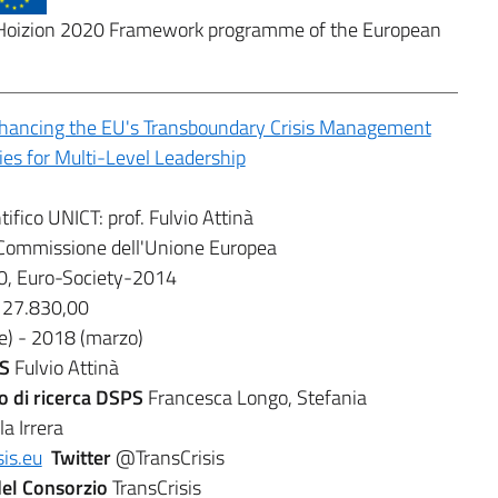
 Hoizion 2020 Framework programme of the European
ancing the EU's Transboundary Crisis Management
ies for Multi-Level Leadership
ifico UNICT: prof. Fulvio Attinà
Commissione dell'Unione Europea
0, Euro-Society-2014
127.830,00
e) - 2018 (marzo)
PS
Fulvio Attinà
o di ricerca DSPS
Francesca Longo, Stefania
a Irrera
is.eu
Twitter
@TransCrisis
el Consorzio
TransCrisis