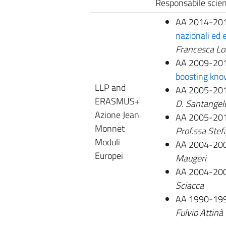
Responsabile scien
AA 2014-20
nazionali ed 
Francesca L
AA 2009-20
boosting kno
LLP and
AA 2005-20
ERASMUS+
D. Santangel
Azione Jean
AA 2005-20
Monnet
Prof.ssa Stef
Moduli
AA 2004-20
Europei
Maugeri
AA 2004-20
Sciacca
AA 1990-1997
Fulvio Attinà