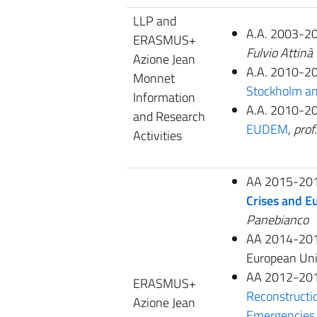
LLP and
A.A. 2003-2
ERASMUS+
Fulvio Attinà
Azione Jean
A.A. 2010-2
Monnet
Stockholm an
Information
A.A. 2010-2
and Research
EUDEM
,
prof
Activities
AA 2015-20
Crises and E
Panebianco
AA 2014-2017
European Un
AA 2012-201
ERASMUS+
Reconstructio
Azione Jean
Emergencies