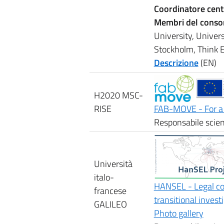
Coordinatore cent
Membri del conso
University, Univers
Stockholm, Think 
Descrizione
(EN)
H2020 MSC-
RISE
FAB-MOVE - For a 
Responsabile scien
Università
italo-
HANSEL - Legal con
francese
transitional inves
GALILEO
Photo gallery