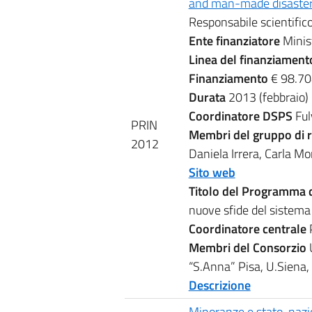
and man-made disaster
Responsabile scientifico
Ente finanziatore
Minis
Linea del finanziamen
Finanziamento
€ 98.70
Durata
2013 (febbraio)
Coordinatore DSPS
Ful
PRIN
Membri del gruppo di 
2012
Daniela Irrera, Carla Mo
Sito web
Titolo del Programma 
nuove sfide del sistema i
Coordinatore centrale
Membri del Consorzio
“S.Anna” Pisa, U.Siena, 
Descrizione
Minoranze e stato-nazio