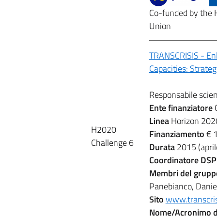
Co-funded by the
Union
TRANSCRISIS - Enh
Capacities: Strateg
Responsabile scient
Ente finanziatore
Linea
Horizon 202
H2020
Finanziamento
€ 
Challenge 6
Durata
2015 (april
Coordinatore DS
Membri del grupp
Panebianco, Daniel
Sito
www.transcris
Nome/Acronimo d