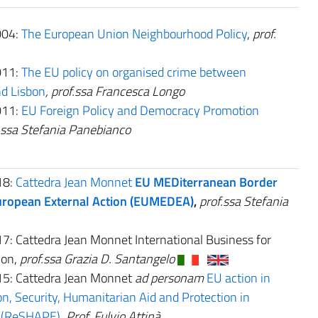
004:
The European Union Neighbourhood Policy
,
prof.
011:
The EU policy on organised crime between
d Lisbon
, prof.ssa Francesca Longo
011:
EU Foreign Policy and Democracy Promotion
.ssa Stefania Panebianco
18:
Cattedra Jean Monnet
EU MEDiterranean Border
uropean External Action (EUMEDEA)
,
prof.ssa Stefania
: Cattedra Jean Monnet International Business for
ion,
prof.ssa Grazia D. Santangelo
5: Cattedra Jean Monnet
ad personam
EU action in
n, Security, Humanitarian Aid and Protection in
 (ReSHAPE)
,
Prof. Fulvio Attinà