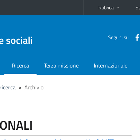
Rubrica
Se
e sociali
Seguici su
Ricerca
Terza missione
Internazionale
ricerca
>
Archivio
IONALI