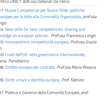
tifico UNICT: dott.ssa Deborah De Felice
17:
Nuove Competenze per Nuove Sfide: politiche
europee per la lotta alla Criminalità Organizzata
,
prof.ssa
ongo
14:
New skills for new competencies: sharing and
wledge on european policies
,
Prof.ssa Francesca Longo
10:
Innovazione e competitività europea
,
Prof.ssa Grazia
o
10:
I ruoli dell'UE nella governance internazionale
,
ania. Panebianco
08:
Dirittto europeo dei contratti
,
Prof.ssa Maria Rosaria
09:
Diritti umani e identità europea
,
Prof. Fabrizio
: Politica e Governo della Comunità Europea,
prof.