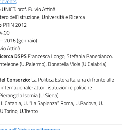
 events
 UNICT: prof. Fulvio Attinà
tero dell’Istruzione, Università e Ricerca
to
PRIN 2012
4,00
 – 2016 (gennaio)
vio Attinà
ricerca DSPS
Francesca Longo, Stefania Panebianco,
nteleone (U.Palermo), Donatella Viola (U.Calabria)
del Consorzio:
La Politica Estera Italiana di fronte alle
nternazionale: attori, istituzioni e politiche
Pierangelo Isernia (U.Siena)
U. Catania, U. “La Sapienza” Roma, U.Padova, U.
U.Torino, U.Trento
ne nell'Africa mediterranea