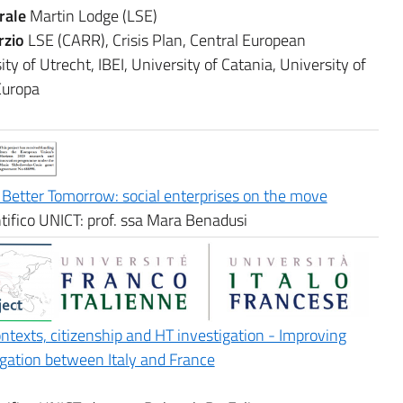
rale
Martin Lodge (LSE)
rzio
LSE (CARR), Crisis Plan, Central European
ity of Utrecht, IBEI, University of Catania, University of
Europa
Better Tomorrow: social enterprises on the move
tifico UNICT: prof. ssa Mara Benadusi
texts, citizenship and HT investigation - Improving
tigation between Italy and France