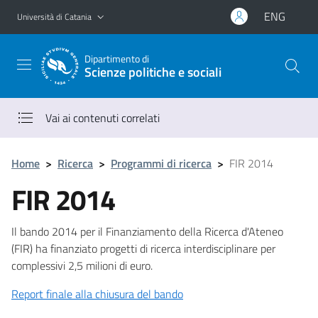
Vai al contenuto principale
Vai al menu di navigazione
ENG
Università di Catania
Dipartimento di
Scienze politiche e sociali
Vai ai contenuti correlati
Home
>
Ricerca
>
Programmi di ricerca
>
FIR 2014
FIR 2014
Il bando 2014 per il Finanziamento della Ricerca d'Ateneo
(FIR) ha finanziato progetti di ricerca interdisciplinare per
complessivi 2,5 milioni di euro.
Report finale alla chiusura del bando