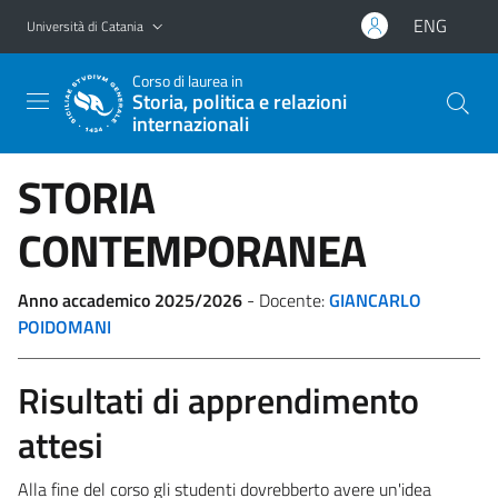
Vai al contenuto principale
Vai al menu di navigazione
ENG
Università di Catania
Corso di laurea in
Storia, politica e relazioni
internazionali
STORIA
CONTEMPORANEA
Anno accademico 2025/2026
- Docente:
GIANCARLO
POIDOMANI
Risultati di apprendimento
attesi
Alla fine del corso gli studenti dovrebberto avere un'idea