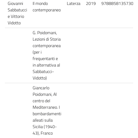
Giovanni
Il mondo
Laterza
2019
9788858135730
Sabbatucci
contemporaneo
e Vittorio
Vidotto
G. Poidomani,
Lezioni di Storia
contemporanea
(per i
frequentanti e
in alternativa al
Sabbatucci-
Vidotto)
Giancarlo
Poidomani, Al
centro del
Mediterraneo. I
bombardamenti
alleati sulla
Sicilia (1940-
43), Franco