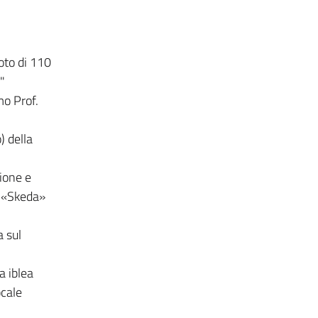
oto di 110
"
mo Prof.
) della
ione e
o «Skeda»
a sul
a iblea
ocale