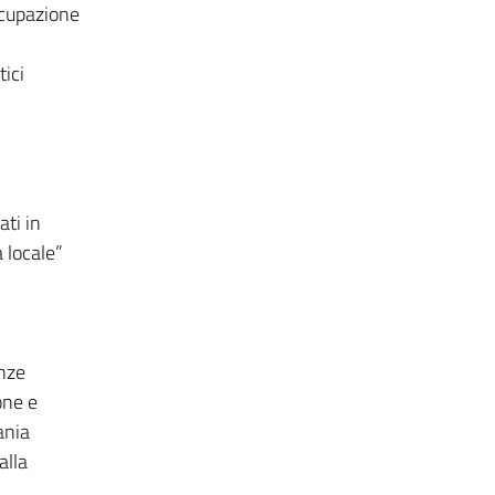
ccupazione
tici
ati in
 locale”
enze
one e
ania
alla