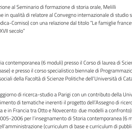
ne al Seminario di formazione di storia orale, Melilli
in qualità di relatore al Convegno internazionale di studio su
ca-Comiso) con una relazione dal titolo “Le famiglie franc
XVII secolo”
ria contemporanea (6 moduli) presso il Corso di laurea di Sci
base) e presso il corso specialistico biennale di Programmazi
sociali della Facoltà di Scienze Politiche dell’Università di Cat
iorno di ricerca-studio a Parigi con un contributo della Uni
dimento di tematiche inerenti il progetto dell’Assegno di ricer
lia e in Francia tra Otto e Novecento: due modelli a confronto)
 2005-2006 per l’insegnamento di Storia contemporanea (6 m
dell’amministrazione (curriculum di base e curriculum di pubbl