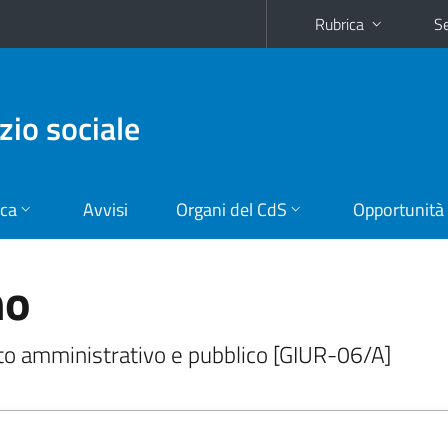
Rubrica
Se
zio sociale
ica
Avvisi
Organi del CdS
Opportunità
no
tto amministrativo e pubblico [GIUR-06/A]