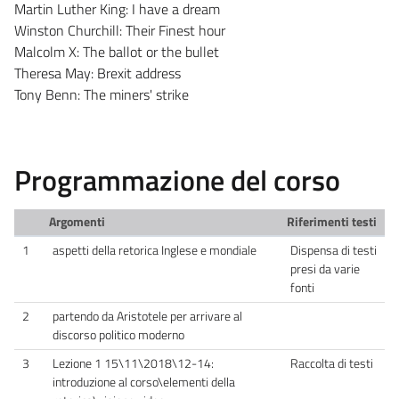
Martin Luther King: I have a dream
Winston Churchill: Their Finest hour
Malcolm X: The ballot or the bullet
Theresa May: Brexit address
Tony Benn: The miners' strike
Programmazione del corso
Argomenti
Riferimenti testi
1
aspetti della retorica Inglese e mondiale
Dispensa di testi
presi da varie
fonti
2
partendo da Aristotele per arrivare al
discorso politico moderno
3
Lezione 1 15\11\2018\12-14:
Raccolta di testi
introduzione al corso\elementi della