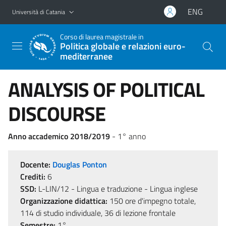
Vai al contenuto principale
Vai al menu di navigazione
ENG
Università di Catania
Corso di laurea magistrale in
Politica globale e relazioni euro-
mediterranee
ANALYSIS OF POLITICAL
DISCOURSE
Anno accademico 2018/2019
- 1° anno
Docente:
Douglas Ponton
Crediti:
6
SSD:
L-LIN/12 - Lingua e traduzione - Lingua inglese
Organizzazione didattica:
150 ore d'impegno totale,
114 di studio individuale, 36 di lezione frontale
Semestre:
1°