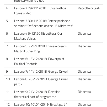
retorica\visione video
4
Lezione 2 29\11\2018: Ethos Pathos
Raccolta di testi
Logos\video
5
Lezione 3 30\11\2018: Partecipazione a
seminar ''Reflections on the US Midterms''
6
Lezione 4 6\12\2018: Lettura 'Our
Dispensa
Masters Voices'
7
Lezione 5: 7\12\2018: I have a dream
Dispensa
Martin Luther King
8
Lezione 6: 13\12\2018: Powerpoint
Political Rhetoric
9
Lezione 7: 14\12\2018: George Orwell
Dispensa
10
Lezione 8: 20\12\2018: George Orwell
Dispensa
part 2
11
Lezione 9: 21\12\2018: Revision
Dispensa
theoretical part of programme
12
Lezione 10: 10\01\2019: Brexit part 1
Dispensa