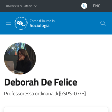
Vai al contenuto principale
Vai al menu di navigazione
ENG
Università di Catania
Corso di laurea in
Sociologia
Deborah De Felice
Professoressa ordinaria di [GSPS-07/B]