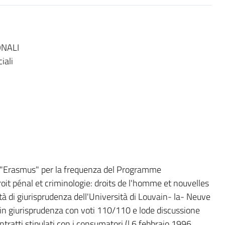
ONALI
iali
di "Erasmus" per la frequenza del Programme
roit pénal et criminologie: droits de l'homme et nouvelles
tà di giurisprudenza dell'Università di Louvain- la- Neuve
in giurisprudenza con voti 110/110 e lode discussione
ntratti stipulati con i consumatori (l.6 febbraio 1996