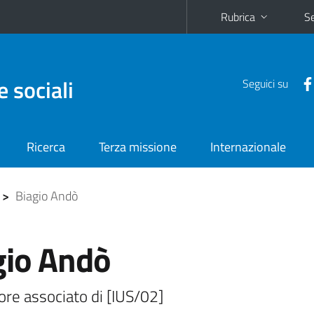
Rubrica
Se
e sociali
Seguici su
Ricerca
Terza missione
Internazionale
>
Biagio Andò
gio Andò
re associato di [IUS/02]