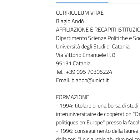
CURRICULUM VITAE
Biagio Andò
AFFILIAZIONE E RECAPITI ISTITUZI
Dipartimento Scienze Politiche e Soc
Università degli Studi di Catania
Via Vittorio Emanuele II, 8
95131 Catania
Tel.: +39 095 70305224
Email: biando@unict.it
FORMAZIONE
- 1994: titolare di una borsa di stu
interuniversitaire de coopération "D
politiques en Europe" presso la facol
- 1996: conseguimento della laurea 
della tesi "Le clausole abusive nei co