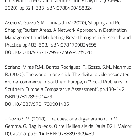
on Advanced Research Methods and Analytics” (CARMA
2020), pp.321-333 ISBN:9788490488324
Asero V., Gozzo S.M., Tomaselli V. (2020), Shaping and Re-
Shaping Tourism Areas: A Network Approach. in Destination
Management and Marketing: Breakthroughs in Research and
Practice pp.483-503. ISBN:9781799824695
DOI:10.4018/978-1-7998-2469-5.ch028
Soriano-Miras R.M., Barros Rodríguez, F., Gozzo, S.M., Mahmud,
B. (2020), The world in one click: The digital divide associated
with e-commerce in Southern Europe, n “Social Problems in
Southern Europe a Comparative Assessment”, pp.130-142
ISBN:9781789901429
DOI:10.4337/9781789901436
- Gozzo S.M. (2018), Una questione di generazioni, in M.
Gemma, G. Baglio (eds), Oltre i Millenials dell’aula D21, Malcor
D’, Catania, pp.9-14 ISBN: 9788897909439