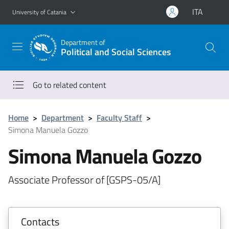
Go to main content
Go to navigation menu
ITA
University of Catania
Department of
Political and Social Sciences
Go to related content
Home
>
Department
>
Faculty Staff
>
Simona Manuela Gozzo
Simona Manuela Gozzo
Associate Professor of [GSPS-05/A]
Contacts