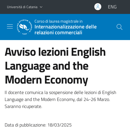
Vai al contenuto principale
Vai al menu di navigazione
ENG
Università di Catania
Corso di laurea magistrale in
Internazionalizzazione delle
relazioni commerciali
Avviso lezioni English
Language and the
Modern Economy
Il docente comunica la sospensione delle lezioni di English
Language and the Modern Economy, dal 24-26 Marzo.
Saranno ricuperate.
Data di pubblicazione: 18/03/2025