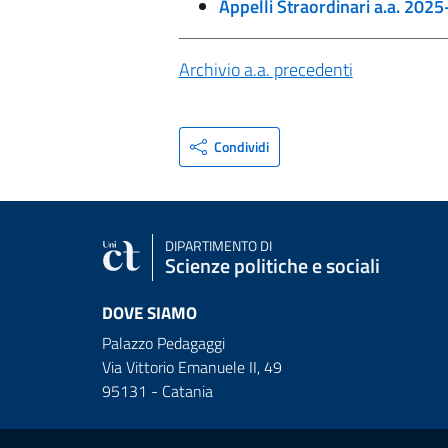
Appelli Straordinari a.a. 202
Archivio a.a. precedenti
Condividi
DIPARTIMENTO DI
Scienze politiche e sociali
DOVE SIAMO
Palazzo Pedagaggi
Via Vittorio Emanuele II, 49
95131 - Catania
Link e informazioni utili