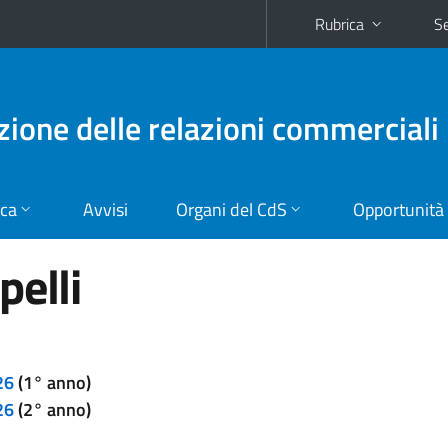
Rubrica
Se
zione delle relazioni commerciali
ica
Avvisi
Organi del CdS
Opportunità
pelli
26
(1° anno)
26
(2° anno)