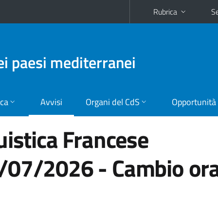
Rubrica
Se
dei paesi mediterranei
ica
Avvisi
Organi del CdS
Opportunità
uistica Francese
/07/2026 - Cambio ora