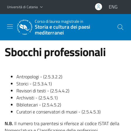
Vai al contenuto principale
Vai al menu di navigazione
ENG
Università di Catania
Corso di laurea magistrale in
Storia e cultura dei paesi
mediterranei
Sbocchi professionali
Antropologi - (2.5.3.2.2)
Storici - (2.5.3.4.1)
Revisori di testi - (2.5.4.4.2)
Archivisti - (2.5.4.5.1)
Bibliotecari - (2.5.4.5.2)
Curatori e conservatori di musei - (2.5.4.5.3)
N.B.
Il numero tra parentesi si riferisce al codice ISTAT della
Nomenclatura e Classificazione delle professioni.