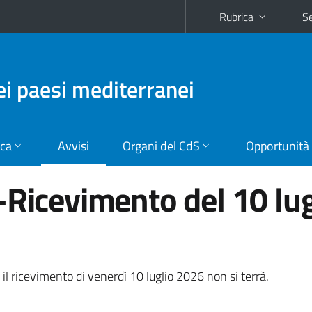
Rubrica
Se
dei paesi mediterranei
ica
Avvisi
Organi del CdS
Opportunità
-Ricevimento del 10 lug
 il ricevimento di venerdì 10 luglio 2026 non si terrà.