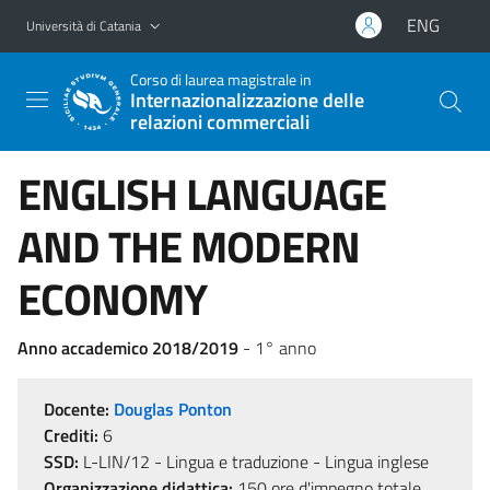
Vai al contenuto principale
Vai al menu di navigazione
ENG
Università di Catania
Corso di laurea magistrale in
Internazionalizzazione delle
relazioni commerciali
ENGLISH LANGUAGE
AND THE MODERN
ECONOMY
Anno accademico 2018/2019
- 1° anno
Docente:
Douglas Ponton
Crediti:
6
SSD:
L-LIN/12 - Lingua e traduzione - Lingua inglese
Organizzazione didattica:
150 ore d'impegno totale,