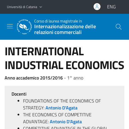
Vai al contenuto principale
Vai al menu di navigazione
ENG
Università di Catania
Corso di laurea magistrale in
Internazionalizzazione delle
relazioni commerciali
INTERNATIONAL
INDUSTRIAL ECONOMICS
Anno accademico 2015/2016
- 1° anno
Docenti
FOUNDATIONS OF THE ECONOMICS OF
STRATEGY:
Antonio D'Agata
THE ECONOMICS OF COMPETITIVE
ADVANTAGE:
Antonio D'Agata
COMPETITIVE ADVANTAGE IN THE GLOBAL