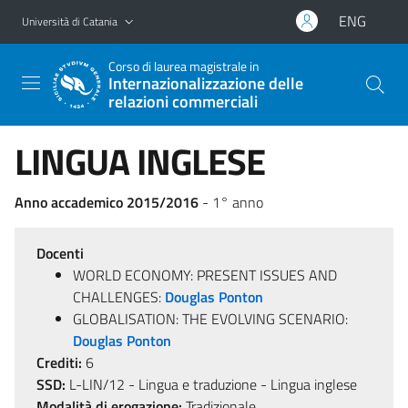
Vai al contenuto principale
Vai al menu di navigazione
ENG
Università di Catania
Corso di laurea magistrale in
Internazionalizzazione delle
relazioni commerciali
LINGUA INGLESE
Anno accademico 2015/2016
- 1° anno
Docenti
WORLD ECONOMY: PRESENT ISSUES AND
CHALLENGES:
Douglas Ponton
GLOBALISATION: THE EVOLVING SCENARIO:
Douglas Ponton
Crediti:
6
SSD:
L-LIN/12 - Lingua e traduzione - Lingua inglese
Modalità di erogazione:
Tradizionale