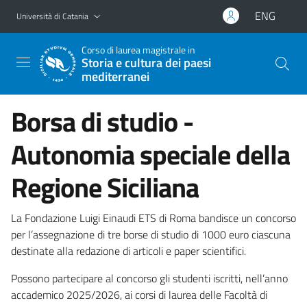
Vai al contenuto principale
Vai al menu di navigazione
ENG
Università di Catania
Corso di laurea magistrale in
Storia e cultura dei paesi
mediterranei
Borsa di studio -
Autonomia speciale della
Regione Siciliana
La Fondazione Luigi Einaudi ETS di Roma bandisce un concorso
per l’assegnazione di tre borse di studio di 1000 euro ciascuna
destinate alla redazione di articoli e paper scientifici.
Possono partecipare al concorso gli studenti iscritti, nell’anno
accademico 2025/2026, ai corsi di laurea delle Facoltà di