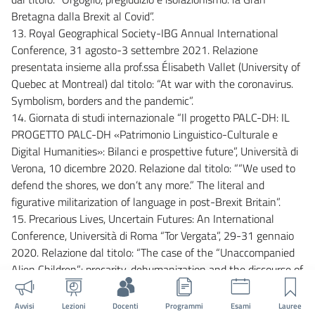
Bretagna dalla Brexit al Covid”.
13. Royal Geographical Society-IBG Annual International
Conference, 31 agosto-3 settembre 2021. Relazione
presentata insieme alla prof.ssa Élisabeth Vallet (University of
Quebec at Montreal) dal titolo: “At war with the coronavirus.
Symbolism, borders and the pandemic”.
14. Giornata di studi internazionale “Il progetto PALC-DH: IL
PROGETTO PALC-DH «Patrimonio Linguistico-Culturale e
Digital Humanities»: Bilanci e prospettive future”, Università di
Verona, 10 dicembre 2020. Relazione dal titolo: ““We used to
defend the shores, we don’t any more.” The literal and
figurative militarization of language in post-Brexit Britain”.
15. Precarious Lives, Uncertain Futures: An International
Conference, Università di Roma “Tor Vergata”, 29-31 gennaio
2020. Relazione dal titolo: “The case of the “Unaccompanied
Alien Children”: precarity, dehumanization and the discourse of
immigration in the age of Trump”.
16. A-MODE International Conference: Approaches to
Avvisi
Lezioni
Docenti
Programmi
Esami
Lauree