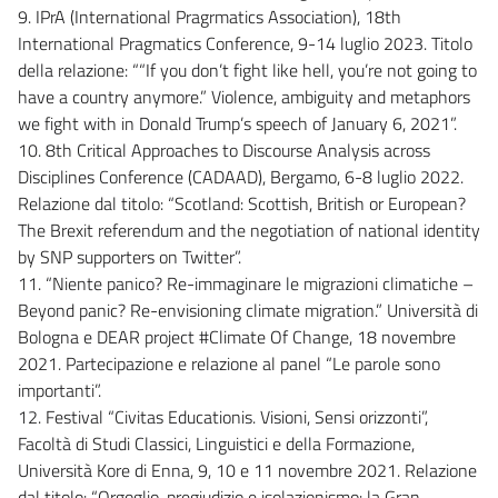
9. IPrA (International Pragrmatics Association), 18th
International Pragmatics Conference, 9-14 luglio 2023. Titolo
della relazione: ““If you don’t fight like hell, you’re not going to
have a country anymore.” Violence, ambiguity and metaphors
we fight with in Donald Trump’s speech of January 6, 2021”.
10. 8th Critical Approaches to Discourse Analysis across
Disciplines Conference (CADAAD), Bergamo, 6-8 luglio 2022.
Relazione dal titolo: “Scotland: Scottish, British or European?
The Brexit referendum and the negotiation of national identity
by SNP supporters on Twitter”.
11. “Niente panico? Re-immaginare le migrazioni climatiche –
Beyond panic? Re-envisioning climate migration.” Università di
Bologna e DEAR project #Climate Of Change, 18 novembre
2021. Partecipazione e relazione al panel “Le parole sono
importanti”.
12. Festival “Civitas Educationis. Visioni, Sensi orizzonti”,
Facoltà di Studi Classici, Linguistici e della Formazione,
Università Kore di Enna, 9, 10 e 11 novembre 2021. Relazione
dal titolo: “Orgoglio, pregiudizio e isolazionismo: la Gran