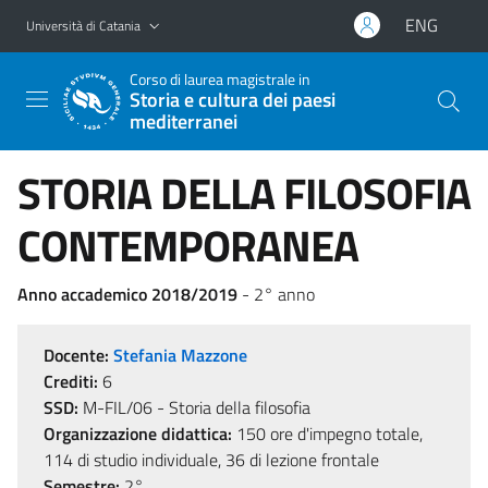
Vai al contenuto principale
Vai al menu di navigazione
ENG
Università di Catania
Corso di laurea magistrale in
Storia e cultura dei paesi
mediterranei
STORIA DELLA FILOSOFIA
CONTEMPORANEA
Anno accademico 2018/2019
- 2° anno
Docente:
Stefania Mazzone
Crediti:
6
SSD:
M-FIL/06 - Storia della filosofia
Organizzazione didattica:
150 ore d'impegno totale,
114 di studio individuale, 36 di lezione frontale
Semestre:
2°