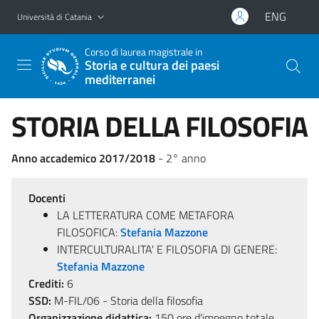
Vai al contenuto principale
Vai al menu di navigazione
ENG
Università di Catania
Corso di laurea magistrale in
Storia e cultura dei paesi
mediterranei
STORIA DELLA FILOSOFIA
Anno accademico 2017/2018
- 2° anno
Docenti
LA LETTERATURA COME METAFORA
FILOSOFICA:
Stefania Mazzone
INTERCULTURALITA' E FILOSOFIA DI GENERE:
Stefania Mazzone
Crediti:
6
SSD:
M-FIL/06 - Storia della filosofia
Organizzazione didattica:
150 ore d'impegno totale,