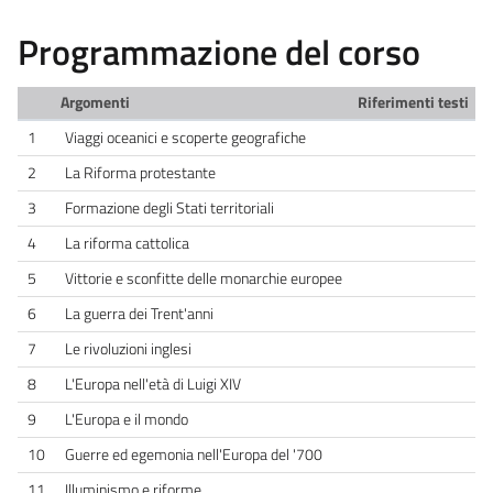
Programmazione del corso
Argomenti
Riferimenti testi
1
Viaggi oceanici e scoperte geografiche
2
La Riforma protestante
3
Formazione degli Stati territoriali
4
La riforma cattolica
5
Vittorie e sconfitte delle monarchie europee
6
La guerra dei Trent'anni
7
Le rivoluzioni inglesi
8
L'Europa nell'età di Luigi XIV
9
L'Europa e il mondo
10
Guerre ed egemonia nell'Europa del '700
11
Illuminismo e riforme