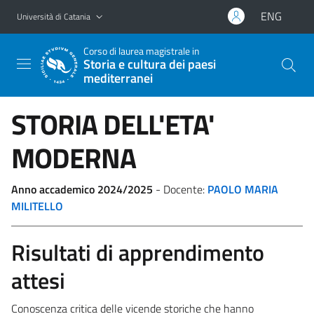
Vai al contenuto principale
Vai al menu di navigazione
ENG
Università di Catania
Corso di laurea magistrale in
Storia e cultura dei paesi
mediterranei
STORIA DELL'ETA'
MODERNA
Anno accademico 2024/2025
- Docente:
PAOLO MARIA
MILITELLO
Risultati di apprendimento
attesi
Conoscenza critica delle vicende storiche che hanno