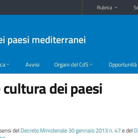
Rubrica
Se
dei paesi mediterranei
ica
Avvisi
Organi del CdS
Opportunità
 cultura dei paesi
ensi del
Decreto Ministeriale 30 gennaio 2013 n. 47
e del
D