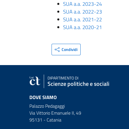
SUA a.a. 2023-24
SUA a.a. 2022-23
SUA a.a. 2021-22
SUA a.a. 2020-21
Condividi
DIPARTIMENTO DI
Scienze politiche e sociali
DOVE SIAMO
Palazzo Pedagaggi
Via Vittorio Emanuele II, 49
95131 - Catania