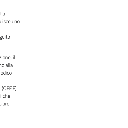
lla
tuisce uno
guito
ione, il
no alla
iodico
a (OFF.F)
i che
olare