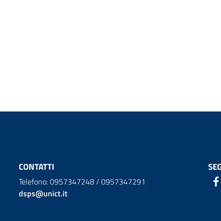
CONTATTI
SEG
Telefono: 0957347248 / 0957347291
dsps@unict.it