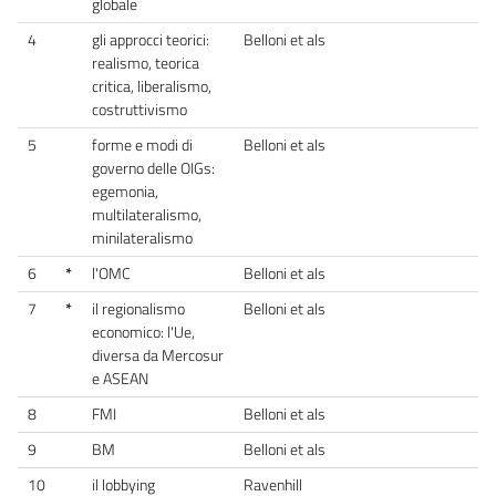
globale
4
gli approcci teorici:
Belloni et als
realismo, teorica
critica, liberalismo,
costruttivismo
5
forme e modi di
Belloni et als
governo delle OIGs:
egemonia,
multilateralismo,
minilateralismo
6
*
l'OMC
Belloni et als
7
*
il regionalismo
Belloni et als
economico: l'Ue,
diversa da Mercosur
e ASEAN
8
FMI
Belloni et als
9
BM
Belloni et als
10
il lobbying
Ravenhill