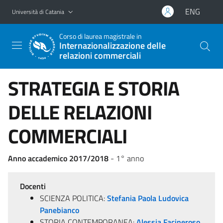
Vai al contenuto principale
Vai al menu di navigazione
ENG
Università di Catania
Corso di laurea magistrale in
Internazionalizzazione delle
relazioni commerciali
STRATEGIA E STORIA
DELLE RELAZIONI
COMMERCIALI
Anno accademico 2017/2018
- 1° anno
Docenti
SCIENZA POLITICA:
Stefania Paola Ludovica
Panebianco
STORIA CONTEMPORANEA:
Alessia Facineroso