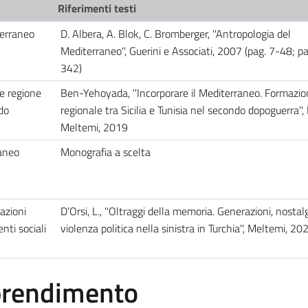
Riferimenti testi
terraneo
D. Albera, A. Blok, C. Bromberger, ''Antropologia del
Mediterraneo'', Guerini e Associati, 2007 (pag. 7-48; p
342)
e regione
Ben-Yehoyada, ''Incorporare il Mediterraneo. Formazi
do
regionale tra Sicilia e Tunisia nel secondo dopoguerra''
Meltemi, 2019
raneo
Monografia a scelta
azioni
D’Orsi, L., ''Oltraggi della memoria. Generazioni, nostal
nti sociali
violenza politica nella sinistra in Turchia'', Meltemi, 2
pprendimento