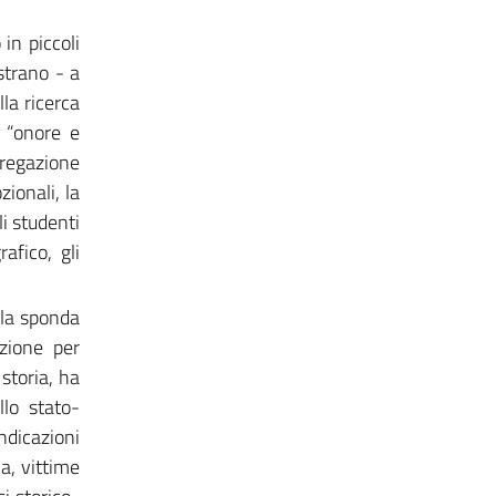
in piccoli
strano - a
la ricerca
i “onore e
gregazione
zionali, la
li studenti
afico, gli
la sponda
azione per
 storia, ha
llo stato-
ndicazioni
ca, vittime