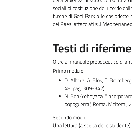
della violenza di stato, consentirà d
sociali di costruzione del ricordo co
turche di Gezi Park o le cosiddette 
dei Paesi affacciati sul Mediterraneo
Testi di riferim
Oltre al manuale propedeutico di ant
Primo modulo
D. Albera, A. Blok, C. Bromberg
48; pag. 309-342).
N. Ben-Yehoyada, "Incorporare 
dopoguerra", Roma, Meltemi, 
Secondo moulo
Una lettura (a scelta dello studente)