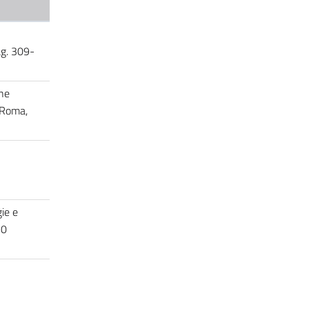
ag. 309-
one
, Roma,
gie e
020