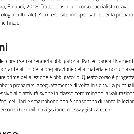
Einaudi, 2018. Trattandosi di un corso specialistico, aver le
logia culturale) e' un requisito indispensabile per la prepara
me finale.
ni
del corso senza renderla obbligatoria. Partecipare attivament
mportante ai fini della preparazione della materia e non un as
ture prima della lezione è obbligatorio. Questo corso è progett
ebbero prepararsi adeguatamente di volta in volta. La puntualit
ssivo alle attività svolte in classe determinano la valutazione
efoni cellulari e smartphone non è consentito durante le lezio
 personali (e-mail, navigazione, messaggistica ecc.).
orso