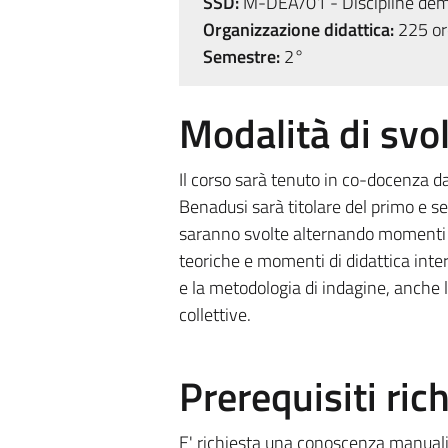
SSD:
M-DEA/01 - Discipline dem
Organizzazione didattica:
225 ore
Semestre:
2°
Modalità di sv
Il corso sarà tenuto in co-docenza da
Benadusi sarà titolare del primo e se
saranno svolte alternando momenti d
teoriche e momenti di didattica inter
e la metodologia di indagine, anche 
collettive.
Prerequisiti rich
E' richiesta una conoscenza manualist