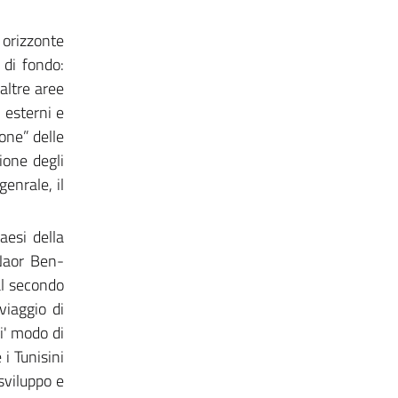
 orizzonte
 di fondo:
altre aree
 esterni e
ione” delle
ione degli
enrale, il
aesi della
Naor Ben-
al secondo
iaggio di
i' modo di
 i Tunisini
 sviluppo e