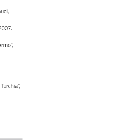
audi,
 2007.
ermo",
 Turchia",