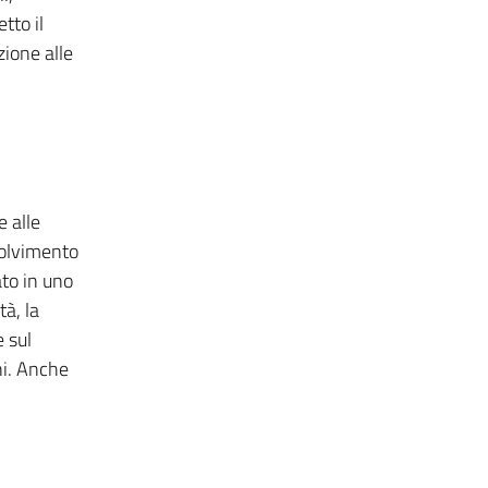
tto il
zione alle
e alle
solvimento
ato in uno
à, la
 sul
ni. Anche