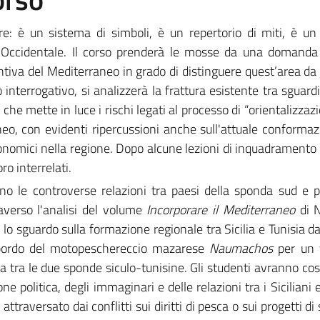
: è un sistema di simboli, è un repertorio di miti, è un
o Occidentale. Il corso prenderà le mosse da una domanda
tiva del Mediterraneo in grado di distinguere quest’area da 
nterrogativo, si analizzerà la frattura esistente tra sguardi
che mette in luce i rischi legati al processo di “orientalizzaz
neo, con evidenti ripercussioni anche sull'attuale conformaz
onomici nella regione. Dopo alcune lezioni di inquadramento g
oro interrelati.
o le controverse relazioni tra paesi della sponda sud e p
verso l'analisi del volume
Incorporare il Mediterraneo
di 
o sguardo sulla formazione regionale tra Sicilia e Tunisia d
 bordo del motopeschereccio mazarese
Naumachos
per un v
ca tra le due sponde siculo-tunisine. Gli studenti avranno cos
ne politica, degli immaginari e delle relazioni tra i Siciliani e
ttraversato dai conflitti sui diritti di pesca o sui progetti di