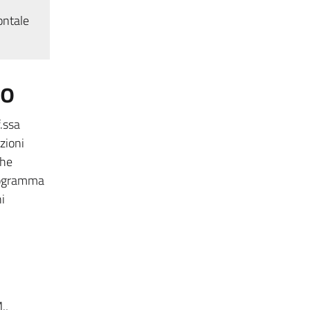
ontale
to
.ssa
zioni
che
programma
i
.,