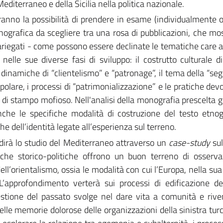
Mediterraneo e della Sicilia nella politica nazionale.
anno la possibilità di prendere in esame (individualmente o 
nografica da scegliere tra una rosa di pubblicazioni, che mo
variegati - come possono essere declinate le tematiche care al
nelle sue diverse fasi di sviluppo: il costrutto culturale d
e dinamiche di “clientelismo” e “patronage”, il tema della “se
polare, i processi di “patrimonializzazione” e le pratiche devo
i di stampo mofioso. Nell'analisi della monografia prescelta g
nche le specifiche modalità di costruzione del testo etnogr
che dell’identità legate all’esperienza sul terreno.
ndirà lo studio del Mediterraneo attraverso un
case-study
sul
miche storico-politiche offrono un buon terreno di osserv
ell’orientalismo, ossia le modalità con cui l’Europa, nella sua
L’approfondimento verterà sui processi di edificazione de
estione del passato svolge nel dare vita a comunità e rive
 delle memorie dolorose delle organizzazioni della sinistra tur