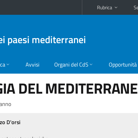
Rubrica
Se
dei paesi mediterranei
ica
Avvisi
Organi del CdS
Opportunità
IA DEL MEDITERRAN
 anno
zo D'orsi