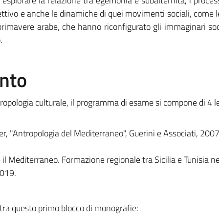
i esplorare la relazione tra egemonia e subalternità, i proces
llettivo e anche le dinamiche di quei movimenti sociali, come 
primavere arabe, che hanno riconfigurato gli immaginari soci
.
ento
ropologia culturale, il programma di esame si compone di 4 le
er, "Antropologia del Mediterraneo", Guerini e Associati, 2007
il Mediterraneo. Formazione regionale tra Sicilia e Tunisia n
2019.
 tra questo primo blocco di monografie: