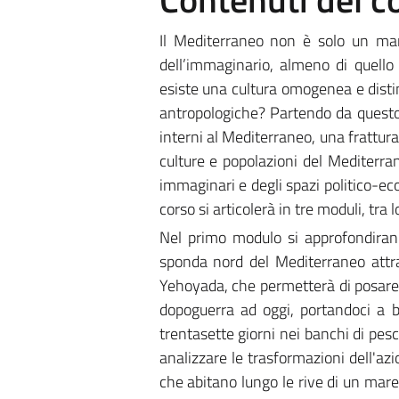
Il Mediterraneo non è solo un mare
dell’immaginario, almeno di quell
esiste una cultura omogenea e distin
antropologiche? Partendo da questo i
interni al Mediterraneo, una frattura 
culture e popolazioni del Mediterra
immaginari e degli spazi politico-ec
corso si articolerà in tre moduli, tra l
Nel primo modulo si approfondirann
sponda nord del Mediterraneo attra
Yehoyada, che permetterà di posare l
dopoguerra ad oggi, portandoci a
trentasette giorni nei banchi di pes
analizzare le trasformazioni dell'azio
che abitano lungo le rive di un mare a