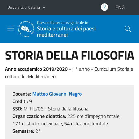
Vai al contenuto principale
Vai al menu di navigazione
ENG
Università di Catania
Corso di laurea magistrale in
Storia e cultura dei paesi
mediterranei
STORIA DELLA FILOSOFIA
Anno accademico 2019/2020
- 1° anno - Curriculum Storia e
cultura del Mediterraneo
Docente:
Matteo Giovanni Negro
Crediti:
9
SSD:
M-FIL/06 - Storia della filosofia
Organizzazione didattica:
225 ore d'impegno totale,
171 di studio individuale, 54 di lezione frontale
Semestre:
2°