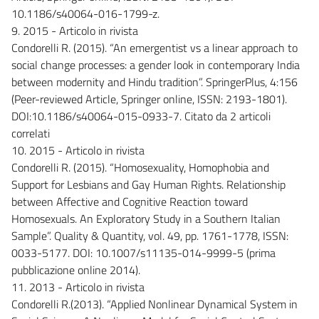
10.1186/s40064-016-1799-z.
9. 2015 - Articolo in rivista
Condorelli R. (2015). “An emergentist vs a linear approach to
social change processes: a gender look in contemporary India
between modernity and Hindu tradition”. SpringerPlus, 4:156
(Peer-reviewed Article, Springer online, ISSN: 2193-1801).
DOI:10.1186/s40064-015-0933-7. Citato da 2 articoli
correlati
10. 2015 - Articolo in rivista
Condorelli R. (2015). “Homosexuality, Homophobia and
Support for Lesbians and Gay Human Rights. Relationship
between Affective and Cognitive Reaction toward
Homosexuals. An Exploratory Study in a Southern Italian
Sample”. Quality & Quantity, vol. 49, pp. 1761-1778, ISSN:
0033-5177. DOI: 10.1007/s11135-014-9999-5 (prima
pubblicazione online 2014).
11. 2013 - Articolo in rivista
Condorelli R.(2013). “Applied Nonlinear Dynamical System in