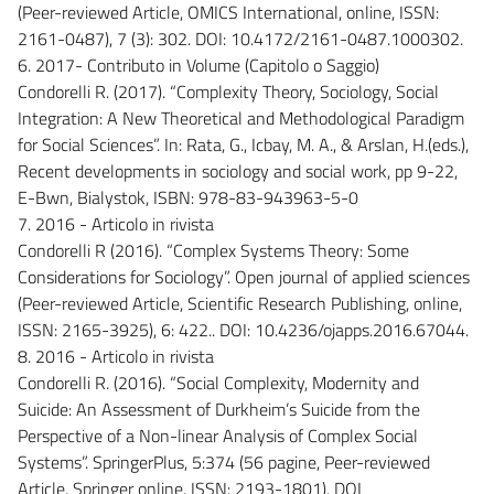
(Peer-reviewed Article, OMICS International, online, ISSN:
2161-0487), 7 (3): 302. DOI: 10.4172/2161-0487.1000302.
6. 2017- Contributo in Volume (Capitolo o Saggio)
Condorelli R. (2017). “Complexity Theory, Sociology, Social
Integration: A New Theoretical and Methodological Paradigm
for Social Sciences”. In: Rata, G., Icbay, M. A., & Arslan, H.(eds.),
Recent developments in sociology and social work, pp 9-22,
E-Bwn, Bialystok, ISBN: 978-83-943963-5-0
7. 2016 - Articolo in rivista
Condorelli R (2016). “Complex Systems Theory: Some
Considerations for Sociology”. Open journal of applied sciences
(Peer-reviewed Article, Scientific Research Publishing, online,
ISSN: 2165-3925), 6: 422.. DOI: 10.4236/ojapps.2016.67044.
8. 2016 - Articolo in rivista
Condorelli R. (2016). “Social Complexity, Modernity and
Suicide: An Assessment of Durkheim’s Suicide from the
Perspective of a Non-linear Analysis of Complex Social
Systems”. SpringerPlus, 5:374 (56 pagine, Peer-reviewed
Article, Springer online, ISSN: 2193-1801). DOI