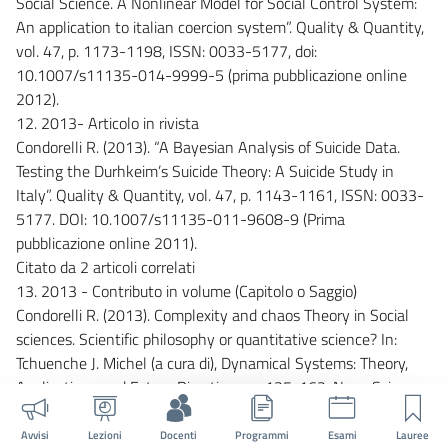
Social Science. A Nonlinear Model for Social Control System:
An application to italian coercion system”. Quality & Quantity,
vol. 47, p. 1173-1198, ISSN: 0033-5177, doi:
10.1007/s11135-014-9999-5 (prima pubblicazione online
2012).
12. 2013- Articolo in rivista
Condorelli R. (2013). “A Bayesian Analysis of Suicide Data.
Testing the Durhkeim’s Suicide Theory: A Suicide Study in
Italy”. Quality & Quantity, vol. 47, p. 1143-1161, ISSN: 0033-
5177. DOI: 10.1007/s11135-011-9608-9 (Prima
pubblicazione online 2011).
Citato da 2 articoli correlati
13. 2013 - Contributo in volume (Capitolo o Saggio)
Condorelli R. (2013). Complexity and chaos Theory in Social
sciences. Scientific philosophy or quantitative science? In:
Tchuenche J. Michel (a cura di), Dynamical Systems: Theory,
Applications and Future Directions, p. 135-162, Nova Science
Publisher, Inc., New York, ISBN: 978-1-62808-001-8.
14. 2012- Articolo in rivista
Avvisi
Lezioni
Docenti
Programmi
Esami
Lauree