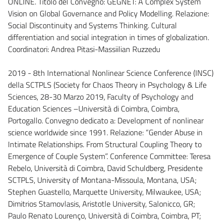
ONLINE. Titolo del Convegno: GEGNET: A Complex System
Vision on Global Governance and Policy Modelling. Relazione:
Social Discontinuity and Systems Thinking. Cultural
differentiation and social integration in times of globalization.
Coordinatori: Andrea Pitasi-Massiilian Ruzzedu
2019 - 8th International Nonlinear Science Conference (INSC)
della SCTPLS (Society for Chaos Theory in Psychology & Life
Sciences, 28-30 Marzo 2019, Faculty of Psychology and
Education Sciences –Università di Coimbra, Coimbra,
Portogallo. Convegno dedicato a: Development of nonlinear
science worldwide since 1991. Relazione: “Gender Abuse in
Intimate Relationships. From Structural Coupling Theory to
Emergence of Couple System”. Conference Committee: Teresa
Rebelo, Università di Coimbra, David Schuldberg, Presidente
SCTPLS, University of Montana-Missoula, Montana, USA;
Stephen Guastello, Marquette University, Milwaukee, USA;
Dimitrios Stamovlasis, Aristotle University, Salonicco, GR;
Paulo Renato Lourenço, Università di Coimbra, Coimbra, PT;