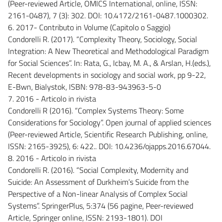
(Peer-reviewed Article, OMICS International, online, ISSN:
2161-0487), 7 (3): 302. DOI: 10.4172/2161-0487.1000302.
6. 2017- Contributo in Volume (Capitolo o Saggio)
Condorelli R. (2017). “Complexity Theory, Sociology, Social
Integration: A New Theoretical and Methodological Paradigm
for Social Sciences”. In: Rata, G., Icbay, M. A., & Arslan, H.(eds.),
Recent developments in sociology and social work, pp 9-22,
E-Bwn, Bialystok, ISBN: 978-83-943963-5-0
7. 2016 - Articolo in rivista
Condorelli R (2016). “Complex Systems Theory: Some
Considerations for Sociology”. Open journal of applied sciences
(Peer-reviewed Article, Scientific Research Publishing, online,
ISSN: 2165-3925), 6: 422.. DOI: 10.4236/ojapps.2016.67044.
8. 2016 - Articolo in rivista
Condorelli R. (2016). “Social Complexity, Modernity and
Suicide: An Assessment of Durkheim’s Suicide from the
Perspective of a Non-linear Analysis of Complex Social
Systems”. SpringerPlus, 5:374 (56 pagine, Peer-reviewed
Article, Springer online, ISSN: 2193-1801). DOI