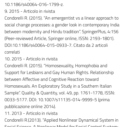
10.1186/s40064-016-1799-z.
9. 2015 - Articolo in rivista
Condorelli R. (2015). “An emergentist vs a linear approach to
social change processes: a gender look in contemporary India
between modernity and Hindu tradition”. SpringerPlus, 4:156
(Peer-reviewed Article, Springer online, ISSN: 2193-1801).
DOI:10.1186/s40064-015-0933-7. Citato da 2 articoli
correlati
10. 2015 - Articolo in rivista
Condorelli R. (2015). “Homosexuality, Homophobia and
Support for Lesbians and Gay Human Rights. Relationship
between Affective and Cognitive Reaction toward
Homosexuals. An Exploratory Study in a Southern Italian
Sample”. Quality & Quantity, vol. 49, pp. 1761-1778, ISSN:
0033-5177. DOI: 10.1007/s11135-014-9999-5 (prima
pubblicazione online 2014).
11. 2013 - Articolo in rivista
Condorelli R.(2013). “Applied Nonlinear Dynamical System in
Social Science. A Nonlinear Model for Social Control System: