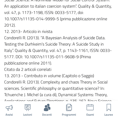
An application to italian coercion system”. Quality & Quantity,
vol. 47, p. 1173-1198, ISSN: 0033-5177, doi:
10.1007/s11135-014-9999-5 (prima pubblicazione online
2012).
12. 2013- Articolo in rivista
Condorelli R. (2013). “A Bayesian Analysis of Suicide Data.
Testing the Durhkeim’s Suicide Theory: A Suicide Study in
Italy”. Quality & Quantity, vol. 47, p. 1143-1161, ISSN: 0033-
5177. DOI: 10.1007/s11135-011-9608-9 (Prima
pubblicazione online 2011).
Citato da 2 articoli correlati
13. 2013 - Contributo in volume (Capitolo o Saggio)
Condorelli R. (2013). Complexity and chaos Theory in Social
sciences. Scientific philosophy or quantitative science? In:
Tchuenche J. Michel (a cura di), Dynamical Systems: Theory,
Applications and Future Directions, p. 135-162, Nova Science
Publisher, Inc., New York, ISBN: 978-1-62808-001-8.
14. 2012- Articolo in rivista
Avvisi
Lezioni
Docenti
Programmi
Esami
Lauree